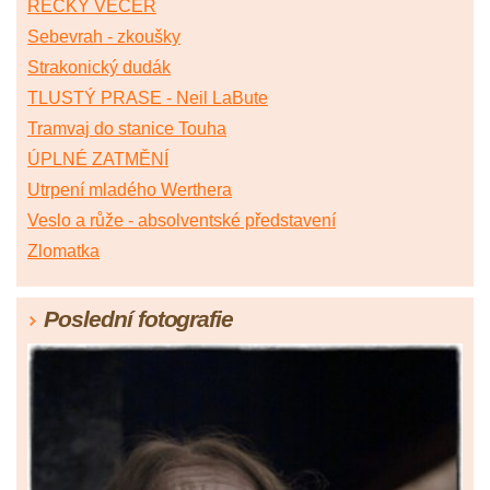
ŘECKÝ VEČER
Sebevrah - zkoušky
Strakonický dudák
TLUSTÝ PRASE - Neil LaBute
Tramvaj do stanice Touha
ÚPLNÉ ZATMĚNÍ
Utrpení mladého Werthera
Veslo a růže - absolventské představení
Zlomatka
Poslední fotografie