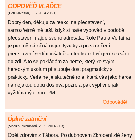
ODPOVĚĎ VLAĎCE
(
Petr Mikeska
,
1. 6. 2014
20:21
)
Dobrý den, děkuju za reakci na představení,
samozřejmě mě těší, když si naše výpověď v podobě
představení najde svého adresáta. Role Paula Verlaina
je pro mě náročná nejen fyzicky a po skončení
představení sedím v šatně a dlouhou chvíli jen koukám
do zdi. A to se pokládám za herce, který ke svým
hereckým úkolům přistupuje dost pragmaticky a
prakticky. Verlaine je skutečně role, která vás jako herce
na nějakou dobu doslova pozře a pak vyplivne jak
vyždímaný citron. PM
Odpovědět
Úplné zatmění
(
Vlaďka Pikhartová
,
23. 5. 2014
2:03
)
Opět zdravím z Tábora. Po dubnovém Zkrocení zlé ženy