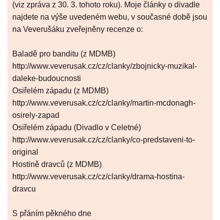
(viz zpráva z 30. 3. tohoto roku). Moje články o divadle
najdete na výše uvedeném webu, v současné době jsou
na Veverušáku zveřejněny recenze o:
Baladě pro banditu (z MDMB)
http://www.veverusak.cz/cz/clanky/zbojnicky-muzikal-
daleke-budoucnosti
Osiřelém západu (z MDMB)
http://www.veverusak.cz/cz/clanky/martin-mcdonagh-
osirely-zapad
Osiřelém západu (Divadlo v Celetné)
http://www.veverusak.cz/cz/clanky/co-predstaveni-to-
original
Hostině dravců (z MDMB)
http://www.veverusak.cz/cz/clanky/drama-hostina-
dravcu
S přáním pěkného dne