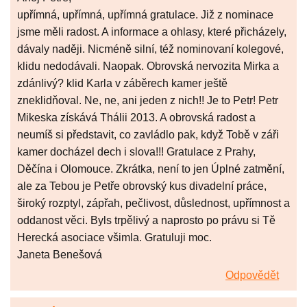
upřímná, upřímná, upřímná gratulace. Již z nominace
jsme měli radost. A informace a ohlasy, které přicházely,
dávaly naději. Nicméně silní, též nominovaní kolegové,
klidu nedodávali. Naopak. Obrovská nervozita Mirka a
zdánlivý? klid Karla v záběrech kamer ještě
zneklidňoval. Ne, ne, ani jeden z nich!! Je to Petr! Petr
Mikeska získává Thálii 2013. A obrovská radost a
neumíš si představit, co zavládlo pak, když Tobě v záři
kamer docházel dech i slova!!! Gratulace z Prahy,
Děčína i Olomouce. Zkrátka, není to jen Úplné zatmění,
ale za Tebou je Petře obrovský kus divadelní práce,
široký rozptyl, zápřah, pečlivost, důslednost, upřímnost a
oddanost věci. Byls trpělivý a naprosto po právu si Tě
Herecká asociace všimla. Gratuluji moc.
Janeta Benešová
Odpovědět