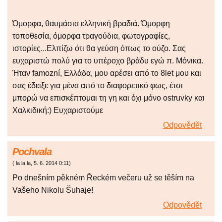
Όμορφα, θαυμάσια ελληνική βραδιά. Όμορφη
τοποθεσία, όμορφα τραγούδια, φωτογραφίες,
ιστορίες...Ελπίζω ότι θα γεύση όπως το ούζο. Σας
ευχαριστώ πολύ για το υπέροχο βράδυ εγώ π. Μόνικα.
Ήταν famozní, Ελλάδα, μου αρέσει από το 8let μου και
σας έδειξε για μένα από το διαφορετικό φως, έτσι
μπορώ να επισκέπτομαι τη γη και όχι μόνο ostruvky και
Χαλκιδική:) Ευχαριστούμε
Odpovědět
Pochvala
(
la la la
,
5. 6. 2014
0:11
)
Po dnešním pěkném Řeckém večeru už se těším na
Vašeho Nikolu Šuhaje!
Odpovědět