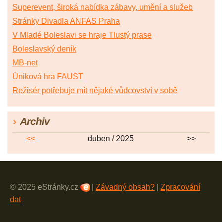
Superevent, široká nabídka zábavy, umění a služeb
Stránky Divadla ANFAS Praha
V Mladé Boleslavi se hraje Tlustý prase
Boleslavský deník
MB-net
Úniková hra FAUST
Režisér potřebuje mít nějaké vůdcovství v sobě
Archiv
<<
duben / 2025
>>
© 2025 eStránky.cz
|
Závadný obsah?
|
Zpracování
dat