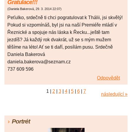
Gratulace!!!
(
Daniela Bakerová
,
29. 3. 2014
22:07
)
Peťulko, srdečně ti chci pogratulovat k Thálii, jsi skvělý!
Pokud si vzpomínáš, byl jsi na naší Premiéře mládí v
Řeznické a spojuje nás láska k Řecku...ještě tam
jezdíš? Já každý rok dvakrát, už se s mým mužem
těšíme na léto! Ať se ti daří, posílám pusu. Srdečně
Daniela Bakerová
daniela.bakerova@seznam.cz
737 609 596
Odpovědět
1
|
2
|
3
|
4
|
5
|
6
|
7
následující »
Portrét