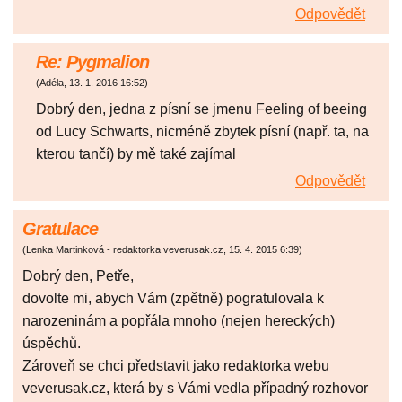
Odpovědět
Re: Pygmalion
(
Adéla
,
13. 1. 2016
16:52
)
Dobrý den, jedna z písní se jmenu Feeling of beeing
od Lucy Schwarts, nicméně zbytek písní (např. ta, na
kterou tančí) by mě také zajímal
Odpovědět
Gratulace
(
Lenka Martinková - redaktorka veverusak.cz
,
15. 4. 2015
6:39
)
Dobrý den, Petře,
dovolte mi, abych Vám (zpětně) pogratulovala k
narozeninám a popřála mnoho (nejen hereckých)
úspěchů.
Zároveň se chci představit jako redaktorka webu
veverusak.cz, která by s Vámi vedla případný rozhovor