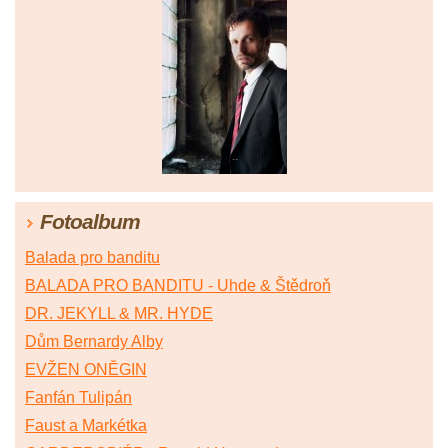
Fotoalbum
Balada pro banditu
BALADA PRO BANDITU - Uhde & Štědroň
DR. JEKYLL & MR. HYDE
Dům Bernardy Alby
EVŽEN ONĚGIN
Fanfán Tulipán
Faust a Markétka