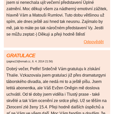
jsem si nenechala ujít večerní představení Úplné
zatmění. Moc děkuji všem za nádherný emotivní zážitek,
hlavně Vám a Matouši Rumlovi. Tuto dobu většinou už
spím, ale dnes ještě asi hned tak neusnu. Zajímalo by
mě, jak to máte po tak náročném představení Vy. Jestli
se můžu zeptat:-) Děkuji a přeji hodně štěstí
Odpovědět
GRATULACE
(
pigina13@email.cz
,
6. 4. 2014
21:56
)
Dobrý večer, Petře! Srdečně Vám gratuluju k získání
Thalie. Vzkazovala jsem gratulaci již přes dramaturgyni
táborského divadla, ale nedá mi to a ještě píšu. Jsem
letitá abonentka, ale Váš Evžen Oněgin mě doslova
uchvátil. Od té doby jsem viděla i Tlustý prase - také
skvělé a tak Vám ocenění ze srdce přeji. Už se těším na
Zkrocení zlé ženy 15.4. Přeji hodně dalších úspěchů a
ať se Vám ve všem daří. Moc Vám fandím a doufám, že