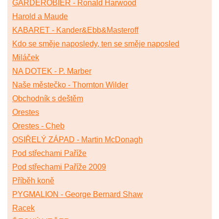
GARDEROBIÉR - Ronald Harwood
Harold a Maude
KABARET - Kander&Ebb&Masteroff
Kdo se směje naposledy, ten se směje naposled
Miláček
NA DOTEK - P. Marber
Naše městečko - Thornton Wilder
Obchodník s deštěm
Orestes
Orestes - Cheb
OSIŘELÝ ZÁPAD - Martin McDonagh
Pod střechami Paříže
Pod střechami Paříže 2009
Příběh koně
PYGMALION - George Bernard Shaw
Racek