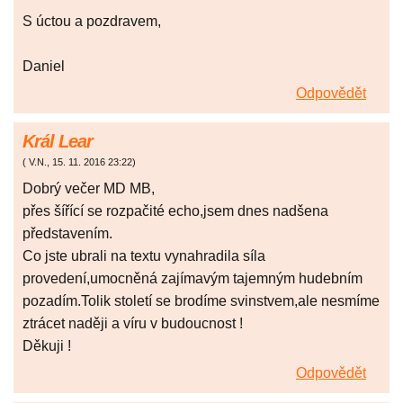
S úctou a pozdravem,
Daniel
Odpovědět
Král Lear
(
V.N.
,
15. 11. 2016
23:22
)
Dobrý večer MD MB,
přes šířící se rozpačité echo,jsem dnes nadšena
představením.
Co jste ubrali na textu vynahradila síla
provedení,umocněná zajímavým tajemným hudebním
pozadím.Tolik století se brodíme svinstvem,ale nesmíme
ztrácet naději a víru v budoucnost !
Děkuji !
Odpovědět