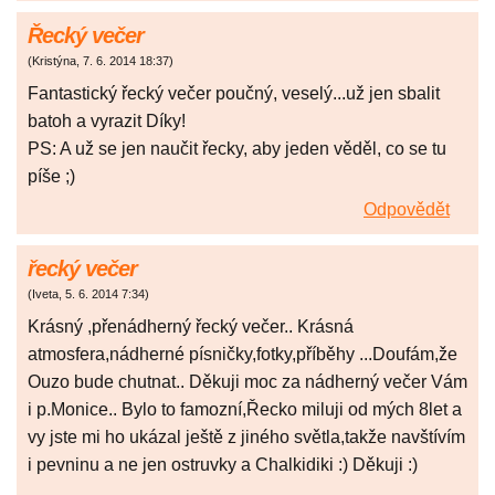
Řecký večer
(
Kristýna
,
7. 6. 2014
18:37
)
Fantastický řecký večer poučný, veselý...už jen sbalit
batoh a vyrazit Díky!
PS: A už se jen naučit řecky, aby jeden věděl, co se tu
píše ;)
Odpovědět
řecký večer
(
Iveta
,
5. 6. 2014
7:34
)
Krásný ,přenádherný řecký večer.. Krásná
atmosfera,nádherné písničky,fotky,příběhy ...Doufám,že
Ouzo bude chutnat.. Děkuji moc za nádherný večer Vám
i p.Monice.. Bylo to famozní,Řecko miluji od mých 8let a
vy jste mi ho ukázal ještě z jiného světla,takže navštívím
i pevninu a ne jen ostruvky a Chalkidiki :) Děkuji :)