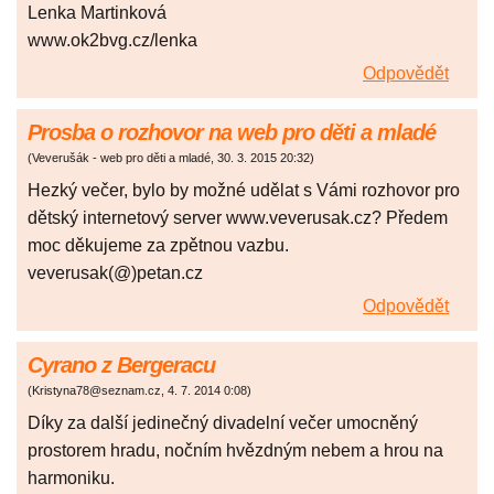
Lenka Martinková
www.ok2bvg.cz/lenka
Odpovědět
Prosba o rozhovor na web pro děti a mladé
(
Veverušák - web pro děti a mladé
,
30. 3. 2015
20:32
)
Hezký večer, bylo by možné udělat s Vámi rozhovor pro
dětský internetový server www.veverusak.cz? Předem
moc děkujeme za zpětnou vazbu.
veverusak(@)petan.cz
Odpovědět
Cyrano z Bergeracu
(
Kristyna78@seznam.cz
,
4. 7. 2014
0:08
)
Díky za další jedinečný divadelní večer umocněný
prostorem hradu, nočním hvězdným nebem a hrou na
harmoniku.