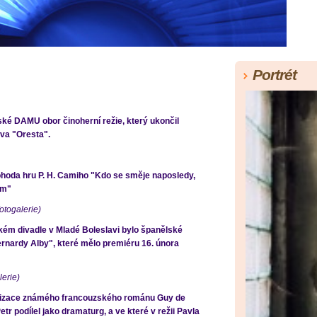
Portrét
ské DAMU obor činoherní režie, který ukončil
va "Oresta".
hoda hru P. H. Camiho "Kdo se směje naposledy,
om"
otogalerie)
kém divadle v Mladé Boleslavi bylo španělské
rnardy Alby", které mělo premiéru 16. února
lerie)
tizace známého francouzského románu Guy de
r podílel jako dramaturg, a ve které v režii Pavla