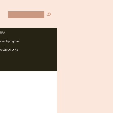
TRA
delních programů
V ŽIVOTOPIS