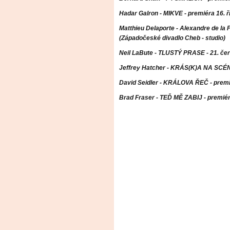
Hadar Galron - MIKVE - premiéra 16. ř
Matthieu Delaporte - Alexandre de la P
(Západočeské divadlo Cheb - studio)
Neil LaBute - TLUSTÝ PRASE - 21. če
Jeffrey Hatcher - KRÁS(K)A NA SCÉNĚ
David Seidler - KRÁLOVA ŘEČ - premié
Brad Fraser - TEĎ MĚ ZABIJ - premiér