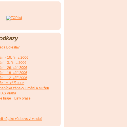
 odkazy
adá Boleslav
ání - 10. října 2006
ání - 3. října 2006
ání - 26. září 2006
ání - 19. září 2006
ání - 12. září 2006
ání- 5. září 2006
 nabídka zábavy, umění a služeb
NFAS Praha
e hraje Tlustý prase
T
ít nějaké vůdcovství v sobě