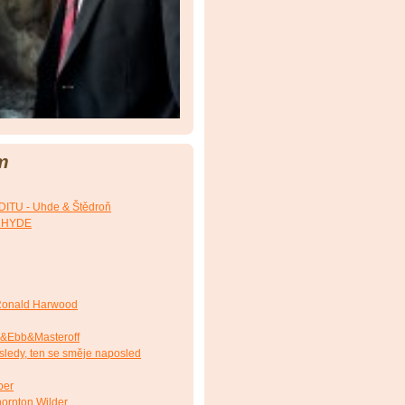
m
TU - Uhde & Štědroň
. HYDE
onald Harwood
&Ebb&Masteroff
ledy, ten se směje naposled
ber
ornton Wilder