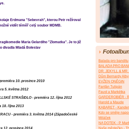
ye.
kolaje Erdmana "Sebevrah", kterou Petr režíroval
možné vidět téměř celý soubor MDMB.
tragikomedie Maria Gelardiho "Zlomatka". Je to již
ho divadla Mladá Boleslav
Fotoalbu
Balada pro banditu
BALADA PRO BANDI
DR. JEKYLL & MR
Dům Bernardy Alby
premiéra 10. prosince 2010
EVŽEN ONĚGIN
Fanfán Tulipán
ra 5. května 2012
Faust a Markétka
GARDEROBIÉR - R
ILLSKÉ STRAŠIDLO - premiéra 12. října 2012
Harold a Maude
 18. října 2013
KABARET - Kander
Kdo se směje napos
ACU - premiéra 3. května 2014 (Západočeské
Miláček
NA DOTEK - P. Mar
a 12. prosince 2014
Naše městečko - Th