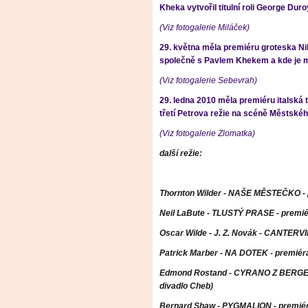
Kheka vytvořil titulní roli George Duro
(Viz fotogalerie Miláček)
29. května měla premiéru groteska Ni
společně s Pavlem Khekem a kde je 
(Viz fotogalerie Sebevrah)
29. ledna 2010 měla premiéru italská 
třetí Petrova režie na scéně Městské
(Viz fotogalerie Zlomatka)
další režie:
Thornton Wilder - NAŠE MĚSTEČKO - 
Neil LaBute - TLUSTÝ PRASE - premié
Oscar Wilde - J. Z. Novák - CANTERV
Patrick Marber - NA DOTEK - premiéra
Edmond Rostand - CYRANO Z BERGER
divadlo Cheb)
Bernard Shaw - PYGMALION - premiér