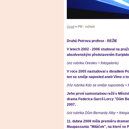
Úvod
»
PM - režisér
Druhá Petrova profese - REŽIE
V letech 2002 - 2006 studoval na praž
absolvenským představením Euripido
(viz rubrika Orestes + fotogalerie)
V roce 2005 nastudoval s divadlem Po
ten se směje naposled aneb Víme o t
(Viz rubrika Kdo se směje naposledy + f
Jeho první samostatnou režií v Městs
drama Federica Garcíi Lorcy "Dům Be
2007.
(viz rubrika Dům Bernardy Alby + fotoga
11. dubna 2008 měla premiéru drama
Maupassanta "Miláček", na které se Pet