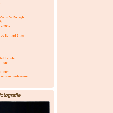
m
Martin McDonagh
že
že 2009
ge Bernard Shaw
y
eil LaBute
 Touha
erthera
lventské představení
fotografie