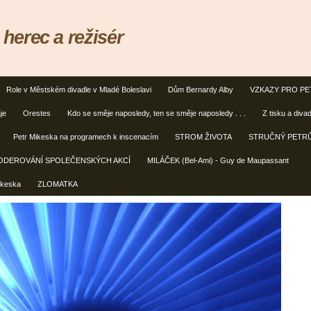
erec a režisér
Role v Městském divadle v Mladé Boleslavi
Dům Bernardy Alby
VZKAZY PRO PE
je
Orestes
Kdo se směje naposledy, ten se směje naposledy . . .
Z tisku a diva
Petr Mikeska na programech k inscenacím
STROM ŽIVOTA
STRUČNÝ PETRŮ
ODEROVÁNÍ SPOLEČENSKÝCH AKCÍ
MILÁČEK (Bel-Ami) - Guy de Maupassant
ikeska
ZLOMATKA