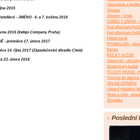
Obchodník s deště
íjna 2015
Orestes
Orestes - Cheb
atellieré - JMÉNO - 6. a 7. května 2016
OSIŘELÝ ZÁPAD - 
Pod střechami Paří
rvna 2016 (Indigo Company Praha)
Pod střechami Paří
Příběh koně
 - premiéra 17. února 2017
PYGMALION - Geor
Racek
ra 14. října 2017 (Západočeské divadlo Cheb)
ŘECKÝ VEČER
a 23. února 2018
Sebevrah - zkoušk
Strakonický dudák
TLUSTÝ PRASE - N
Tramvaj do stanice
ÚPLNÉ ZATMĚNÍ
Utrpení mladého W
Veslo a růže - abso
Zlomatka
Poslední 