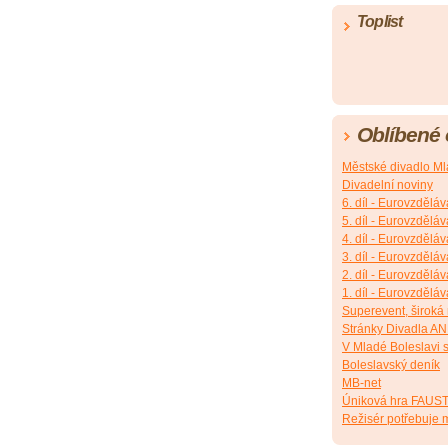
Toplist
Oblíbené
Městské divadlo Ml
Divadelní noviny
6. díl - Eurovzděláv
5. díl - Eurovzděláv
4. díl - Eurovzděláv
3. díl - Eurovzděláv
2. díl - Eurovzděláv
1. díl - Eurovzděláv
Superevent, široká
Stránky Divadla A
V Mladé Boleslavi s
Boleslavský deník
MB-net
Úniková hra FAUS
Režisér potřebuje m