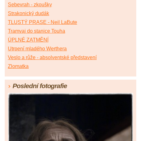
Sebevrah - zkoušky
Strakonický dudák
TLUSTÝ PRASE - Neil LaBute
Tramvaj do stanice Touha
ÚPLNÉ ZATMĚNÍ
Utrpení mladého Werthera
Veslo a růže - absolventské představení
Zlomatka
Poslední fotografie