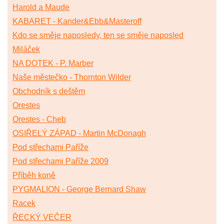
Harold a Maude
KABARET - Kander&Ebb&Masteroff
Kdo se směje naposledy, ten se směje naposled
Miláček
NA DOTEK - P. Marber
Naše městečko - Thornton Wilder
Obchodník s deštěm
Orestes
Orestes - Cheb
OSIŘELÝ ZÁPAD - Martin McDonagh
Pod střechami Paříže
Pod střechami Paříže 2009
Příběh koně
PYGMALION - George Bernard Shaw
Racek
ŘECKÝ VEČER