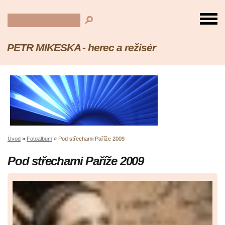
PETR MIKESKA - herec a režisér
Úvod
»
Fotoalbum
»
Pod střechami Paříže 2009
Pod střechami Paříže 2009