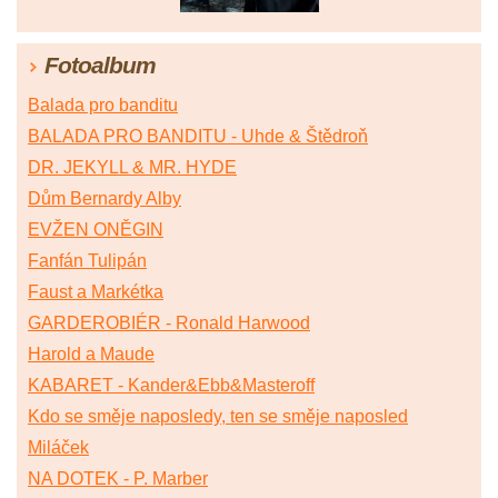
Fotoalbum
Balada pro banditu
BALADA PRO BANDITU - Uhde & Štědroň
DR. JEKYLL & MR. HYDE
Dům Bernardy Alby
EVŽEN ONĚGIN
Fanfán Tulipán
Faust a Markétka
GARDEROBIÉR - Ronald Harwood
Harold a Maude
KABARET - Kander&Ebb&Masteroff
Kdo se směje naposledy, ten se směje naposled
Miláček
NA DOTEK - P. Marber