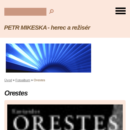
PETR MIKESKA - herec a režisér
Úvod
»
Fotoalbum
»
Orestes
Orestes