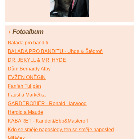
Fotoalbum
Balada pro banditu
BALADA PRO BANDITU - Uhde & Štědroň
DR. JEKYLL & MR. HYDE
Dům Bernardy Alby
EVŽEN ONĚGIN
Fanfán Tulipán
Faust a Markétka
GARDEROBIÉR - Ronald Harwood
Harold a Maude
KABARET - Kander&Ebb&Masteroff
Kdo se směje naposledy, ten se směje naposled
Miláček