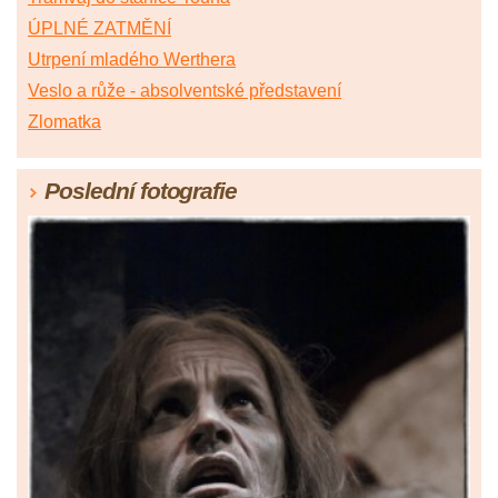
ÚPLNÉ ZATMĚNÍ
Utrpení mladého Werthera
Veslo a růže - absolventské představení
Zlomatka
Poslední fotografie