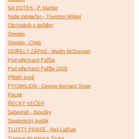
NA DOTEK - P. Marber
Naše městečko - Thornton Wilder
Obchodník s deštěm
Orestes
Orestes - Cheb
OSIŘELÝ ZÁPAD - Martin McDonagh
Pod střechami Paříže
Pod střechami Paříže 2009
Příběh koně
PYGMALION - George Bernard Shaw
Racek
ŘECKÝ VEČER
Sebevrah - zkoušky
Strakonický dudák
TLUSTÝ PRASE - Neil LaBute
Tramvaj do stanice Touha