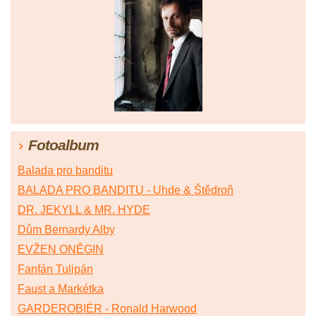
Fotoalbum
Balada pro banditu
BALADA PRO BANDITU - Uhde & Štědroň
DR. JEKYLL & MR. HYDE
Dům Bernardy Alby
EVŽEN ONĚGIN
Fanfán Tulipán
Faust a Markétka
GARDEROBIÉR - Ronald Harwood