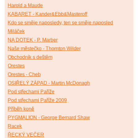
Harold a Maude
KABARET - Kander&Ebb&Masteroff
Kdo se směje naposledy, ten se směje naposled
Miláček
NA DOTEK - P. Marber
Naše městečko - Thornton Wilder
Obchodník s deštěm
Orestes
Orestes - Cheb
OSIŘELÝ ZÁPAD - Martin McDonagh
Pod střechami Paříže
Pod střechami Paříže 2009
Příběh koně
PYGMALION - George Bernard Shaw
Racek
ŘECKÝ VEČER