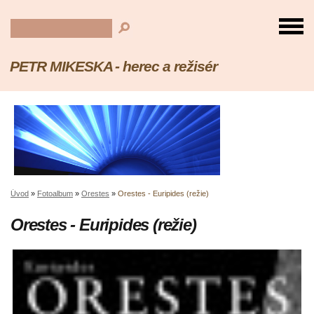
PETR MIKESKA - herec a režisér
Úvod
»
Fotoalbum
»
Orestes
»
Orestes - Euripides (režie)
Orestes - Euripides (režie)