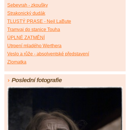
Sebevrah - zkoušky
Strakonický dudák
TLUSTÝ PRASE - Neil LaBute
Tramvaj do stanice Touha
ÚPLNÉ ZATMĚNÍ
Utrpení mladého Werthera
Veslo a růže - absolventské představení
Zlomatka
Poslední fotografie