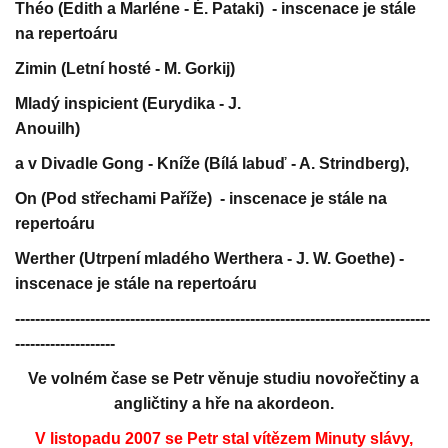
Théo (Edith a Marléne - É. Pataki) - inscenace je stále
na repertoáru
Zimin (Letní hosté - M. Gorkij)
Mladý inspicient (Eurydika - J.
Anouilh)
a v Divadle Gong - Kníže (Bílá labuď - A. Strindberg),
On (Pod střechami Paříže) - inscenace je stále na
repertoáru
Werther (Utrpení mladého Werthera - J. W. Goethe) -
inscenace je stále na repertoáru
-----------------------------------------------------------------------------------
--------------------
Ve volném čase se Petr věnuje studiu novořečtiny a
angličtiny a hře na akordeon
.
V listopadu 2007 se Petr stal vítězem Minuty slávy,