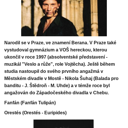
Narodil se v Praze, ve znamení Berana. V Praze také
vystudoval gymnázium a VOŠ hereckou, kterou
ukončil v roce 1997 (absolventské představení -
muzikál "Veslo a růže", role Vojtěcha). Ještě během
studia nastoupil do svého prvního angažmá v
Městském divadle v Mostě - Nikola Šuhaj (Balada pro
banditu - J. Štědroň - M. Uhde) a v témže roce byl
angažován do Západočeského divadla v Chebu.
Fanfán (Fanfán Tulipán)
Orestés (Orestés - Euripides)