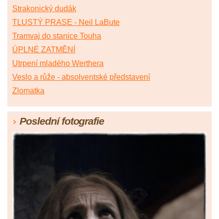
Strakonický dudák
TLUSTÝ PRASE - Neil LaBute
Tramvaj do stanice Touha
ÚPLNÉ ZATMĚNÍ
Utrpení mladého Werthera
Veslo a růže - absolventské představení
Zlomatka
Poslední fotografie