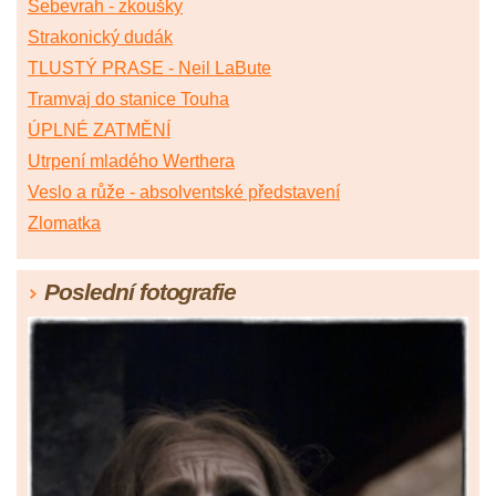
Sebevrah - zkoušky
Strakonický dudák
TLUSTÝ PRASE - Neil LaBute
Tramvaj do stanice Touha
ÚPLNÉ ZATMĚNÍ
Utrpení mladého Werthera
Veslo a růže - absolventské představení
Zlomatka
Poslední fotografie