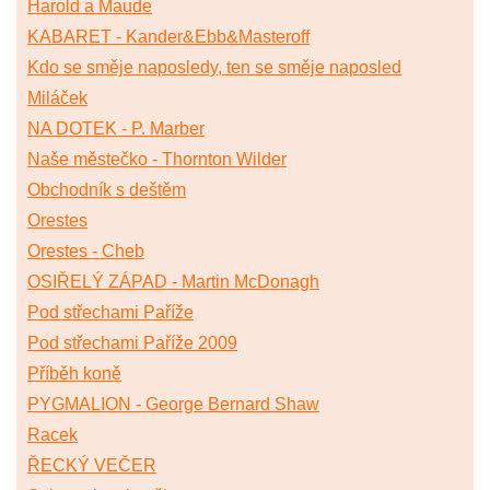
Harold a Maude
KABARET - Kander&Ebb&Masteroff
Kdo se směje naposledy, ten se směje naposled
Miláček
NA DOTEK - P. Marber
Naše městečko - Thornton Wilder
Obchodník s deštěm
Orestes
Orestes - Cheb
OSIŘELÝ ZÁPAD - Martin McDonagh
Pod střechami Paříže
Pod střechami Paříže 2009
Příběh koně
PYGMALION - George Bernard Shaw
Racek
ŘECKÝ VEČER