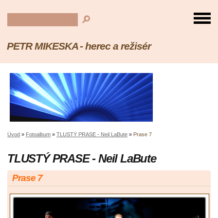
PETR MIKESKA - herec a režisér
Úvod
»
Fotoalbum
»
TLUSTÝ PRASE - Neil LaBute
»
Prase 7
TLUSTÝ PRASE - Neil LaBute
Prase 7