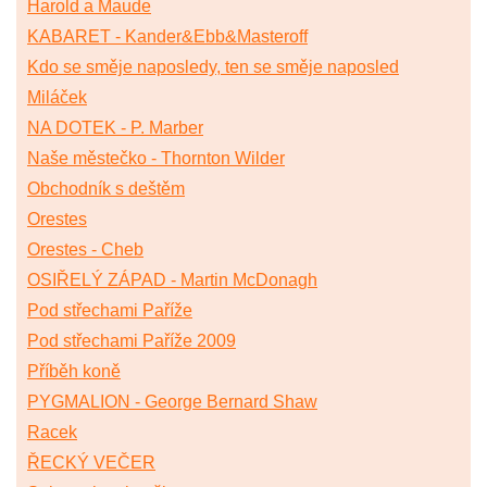
Harold a Maude
KABARET - Kander&Ebb&Masteroff
Kdo se směje naposledy, ten se směje naposled
Miláček
NA DOTEK - P. Marber
Naše městečko - Thornton Wilder
Obchodník s deštěm
Orestes
Orestes - Cheb
OSIŘELÝ ZÁPAD - Martin McDonagh
Pod střechami Paříže
Pod střechami Paříže 2009
Příběh koně
PYGMALION - George Bernard Shaw
Racek
ŘECKÝ VEČER