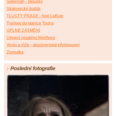
Sebevrah - zkoušky
Strakonický dudák
TLUSTÝ PRASE - Neil LaBute
Tramvaj do stanice Touha
ÚPLNÉ ZATMĚNÍ
Utrpení mladého Werthera
Veslo a růže - absolventské představení
Zlomatka
Poslední fotografie