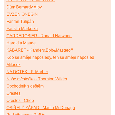
Dům Bernardy Alby
EVŽEN ONĚGIN
Fanfán Tulipán
Faust a Markétka
GARDEROBIÉR - Ronald Harwood
Harold a Maude
KABARET - Kander&Ebb&Masteroff
Kdo se směje naposledy, ten se směje naposled
Miláček
NA DOTEK - P. Marber
Naše městečko - Thornton Wilder
Obchodník s deštěm
Orestes
Orestes - Cheb
OSIŘELÝ ZÁPAD - Martin McDonagh
Pod střechami Paříže