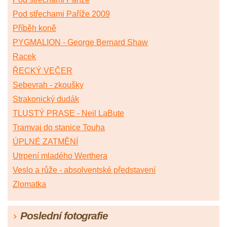
Pod střechami Paříže 2009
Příběh koně
PYGMALION - George Bernard Shaw
Racek
ŘECKÝ VEČER
Sebevrah - zkoušky
Strakonický dudák
TLUSTÝ PRASE - Neil LaBute
Tramvaj do stanice Touha
ÚPLNÉ ZATMĚNÍ
Utrpení mladého Werthera
Veslo a růže - absolventské představení
Zlomatka
Poslední fotografie