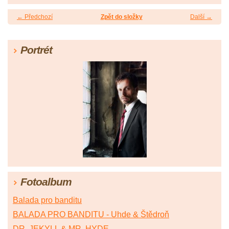
← Předchozí
Zpět do složky
Další →
Portrét
Fotoalbum
Balada pro banditu
BALADA PRO BANDITU - Uhde & Štědroň
DR. JEKYLL & MR. HYDE