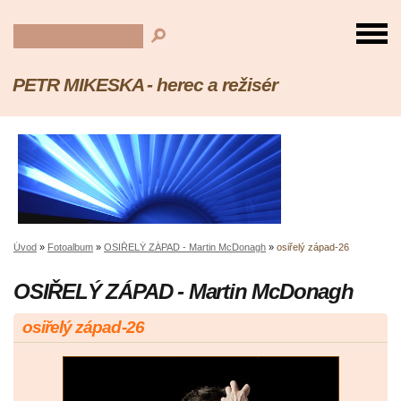
PETR MIKESKA - herec a režisér
Úvod
»
Fotoalbum
»
OSIŘELÝ ZÁPAD - Martin McDonagh
»
osiřelý západ-26
OSIŘELÝ ZÁPAD - Martin McDonagh
osiřelý západ-26