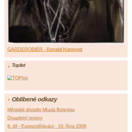
GARDEROBIÉR - Ronald Harwood
Toplist
Oblíbené odkazy
Městské divadlo Mladá Boleslav
Divadelní noviny
6. díl - Eurovzdělávání - 10. října 2006