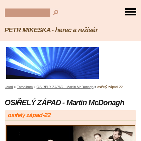
PETR MIKESKA - herec a režisér
Úvod
»
Fotoalbum
»
OSIŘELÝ ZÁPAD - Martin McDonagh
»
osiřelý západ-22
OSIŘELÝ ZÁPAD - Martin McDonagh
osiřelý západ-22