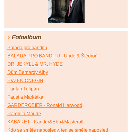
Fotoalbum
Balada pro banditu
BALADA PRO BANDITU - Uhde & Štědroň
DR. JEKYLL & MR. HYDE
Dům Bernardy Alby
EVŽEN ONĚGIN
Fanfán Tulipán
Faust a Markétka
GARDEROBIÉR - Ronald Harwood
Harold a Maude
KABARET - Kander&Ebb&Masteroff
Kdo se směje naposledy, ten se směje naposled