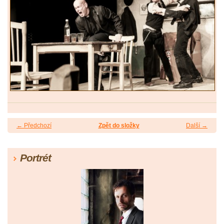
← Předchozí
Zpět do složky
Další →
Portrét