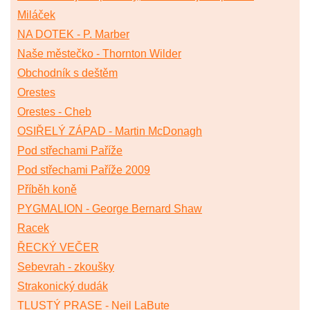
Miláček
NA DOTEK - P. Marber
Naše městečko - Thornton Wilder
Obchodník s deštěm
Orestes
Orestes - Cheb
OSIŘELÝ ZÁPAD - Martin McDonagh
Pod střechami Paříže
Pod střechami Paříže 2009
Příběh koně
PYGMALION - George Bernard Shaw
Racek
ŘECKÝ VEČER
Sebevrah - zkoušky
Strakonický dudák
TLUSTÝ PRASE - Neil LaBute