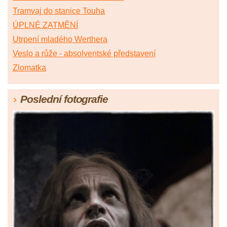
Tramvaj do stanice Touha
ÚPLNÉ ZATMĚNÍ
Utrpení mladého Werthera
Veslo a růže - absolventské představení
Zlomatka
Poslední fotografie