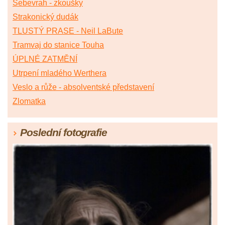
Sebevrah - zkoušky
Strakonický dudák
TLUSTÝ PRASE - Neil LaBute
Tramvaj do stanice Touha
ÚPLNÉ ZATMĚNÍ
Utrpení mladého Werthera
Veslo a růže - absolventské představení
Zlomatka
Poslední fotografie