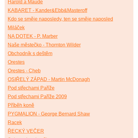
Harold a Maude
KABARET - Kander&Ebb&Masteroff
Kdo se směje naposledy, ten se směje naposled
Miláček
NA DOTEK - P. Marber
Naše městečko - Thornton Wilder
Obchodník s deštěm
Orestes
Orestes - Cheb
OSIŘELÝ ZÁPAD - Martin McDonagh
Pod střechami Paříže
Pod střechami Paříže 2009
Příběh koně
PYGMALION - George Bernard Shaw
Racek
ŘECKÝ VEČER