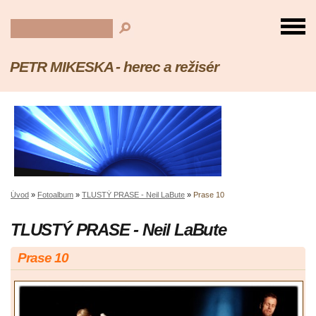
PETR MIKESKA - herec a režisér
Úvod
»
Fotoalbum
»
TLUSTÝ PRASE - Neil LaBute
»
Prase 10
TLUSTÝ PRASE - Neil LaBute
Prase 10