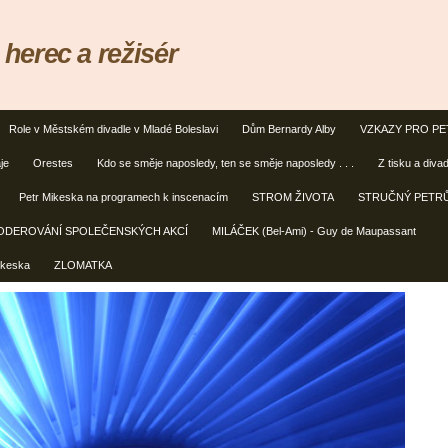
erec a režisér
Role v Městském divadle v Mladé Boleslavi
Dům Bernardy Alby
VZKAZY PRO PE
je
Orestes
Kdo se směje naposledy, ten se směje naposledy . . .
Z tisku a diva
Petr Mikeska na programech k inscenacím
STROM ŽIVOTA
STRUČNÝ PETRŮ
ODEROVÁNÍ SPOLEČENSKÝCH AKCÍ
MILÁČEK (Bel-Ami) - Guy de Maupassant
ikeska
ZLOMATKA