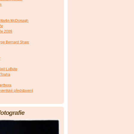
m
Martin McDonagh
že
že 2009
ge Bernard Shaw
y
eil LaBute
 Touha
erthera
lventské představení
fotografie