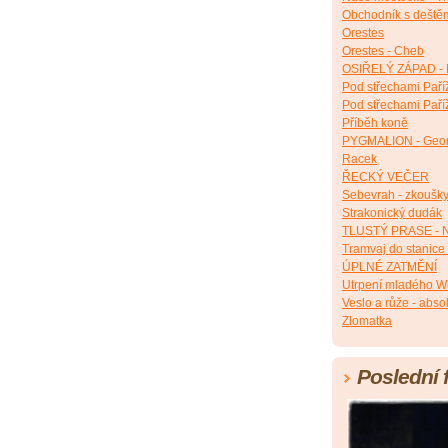
Obchodník s deště
Orestes
Orestes - Cheb
OSIŘELÝ ZÁPAD - 
Pod střechami Paří
Pod střechami Paří
Příběh koně
PYGMALION - Geor
Racek
ŘECKÝ VEČER
Sebevrah - zkoušk
Strakonický dudák
TLUSTÝ PRASE - N
Tramvaj do stanice
ÚPLNÉ ZATMĚNÍ
Utrpení mladého W
Veslo a růže - abso
Zlomatka
Poslední 