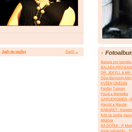
Fotoalbu
Zpět do složky
Další →
Balada pro banditu
BALADA PRO BANDI
DR. JEKYLL & MR
Dům Bernardy Alby
EVŽEN ONĚGIN
Fanfán Tulipán
Faust a Markétka
GARDEROBIÉR - R
Harold a Maude
KABARET - Kander
Kdo se směje napos
Miláček
NA DOTEK - P. Mar
Naše městečko - Th