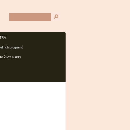
TRA
delních programů
V ŽIVOTOPIS