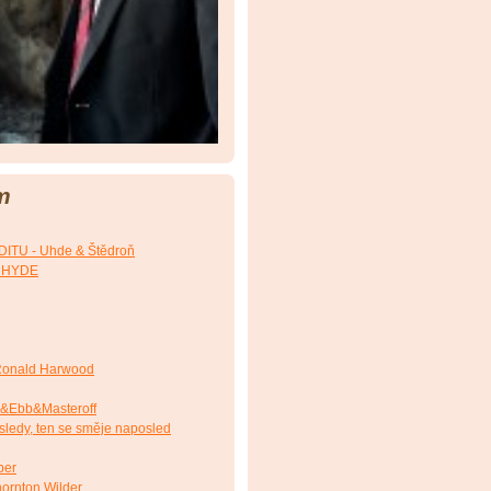
m
TU - Uhde & Štědroň
. HYDE
onald Harwood
&Ebb&Masteroff
ledy, ten se směje naposled
ber
ornton Wilder