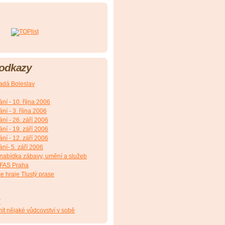
 odkazy
adá Boleslav
ání - 10. října 2006
ání - 3. října 2006
ání - 26. září 2006
ání - 19. září 2006
ání - 12. září 2006
ání- 5. září 2006
 nabídka zábavy, umění a služeb
NFAS Praha
e hraje Tlustý prase
T
ít nějaké vůdcovství v sobě