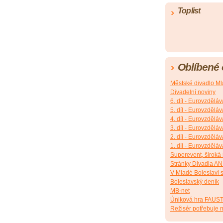
Toplist
Oblíbené
Městské divadlo Ml
Divadelní noviny
6. díl - Eurovzděláv
5. díl - Eurovzděláv
4. díl - Eurovzděláv
3. díl - Eurovzděláv
2. díl - Eurovzděláv
1. díl - Eurovzděláv
Superevent, široká
Stránky Divadla A
V Mladé Boleslavi s
Boleslavský deník
MB-net
Úniková hra FAUS
Režisér potřebuje m