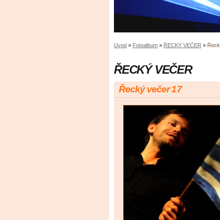
Úvod
»
Fotoalbum
»
ŘECKÝ VEČER
»
Řeck
ŘECKÝ VEČER
Řecký večer 17