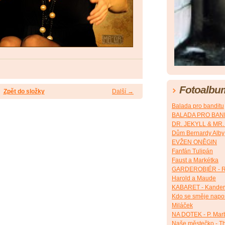
Fotoalbu
Zpět do složky
Další →
Balada pro banditu
BALADA PRO BANDI
DR. JEKYLL & MR
Dům Bernardy Alby
EVŽEN ONĚGIN
Fanfán Tulipán
Faust a Markétka
GARDEROBIÉR - R
Harold a Maude
KABARET - Kander
Kdo se směje napos
Miláček
NA DOTEK - P. Mar
Naše městečko - Th