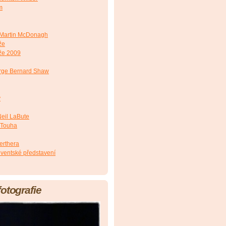
m
Martin McDonagh
že
že 2009
ge Bernard Shaw
y
eil LaBute
 Touha
erthera
lventské představení
fotografie