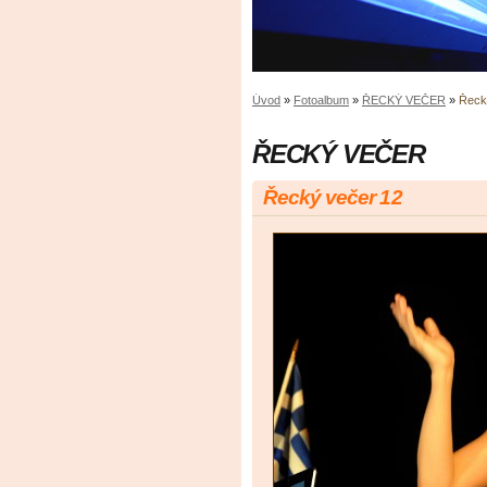
Úvod
»
Fotoalbum
»
ŘECKÝ VEČER
»
Řeck
ŘECKÝ VEČER
Řecký večer 12