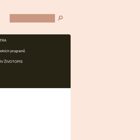
TRA
delních programů
V ŽIVOTOPIS