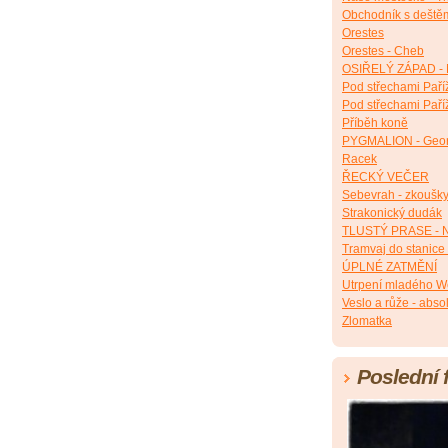
Obchodník s deště
Orestes
Orestes - Cheb
OSIŘELÝ ZÁPAD - 
Pod střechami Paří
Pod střechami Paří
Příběh koně
PYGMALION - Geor
Racek
ŘECKÝ VEČER
Sebevrah - zkoušk
Strakonický dudák
TLUSTÝ PRASE - N
Tramvaj do stanice
ÚPLNÉ ZATMĚNÍ
Utrpení mladého W
Veslo a růže - abso
Zlomatka
Poslední 