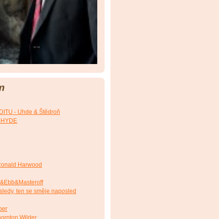
m
TU - Uhde & Štědroň
. HYDE
onald Harwood
&Ebb&Masteroff
ledy, ten se směje naposled
ber
ornton Wilder