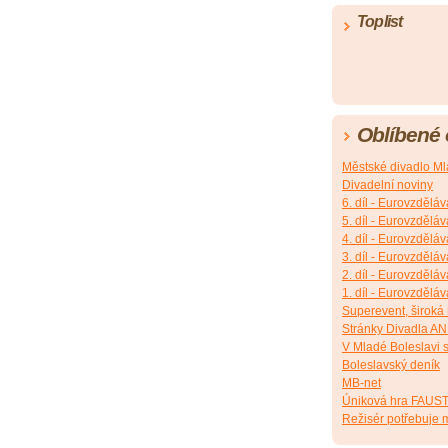
Toplist
Oblíbené
Městské divadlo Ml
Divadelní noviny
6. díl - Eurovzděláv
5. díl - Eurovzděláv
4. díl - Eurovzděláv
3. díl - Eurovzděláv
2. díl - Eurovzděláv
1. díl - Eurovzděláv
Superevent, široká
Stránky Divadla A
V Mladé Boleslavi s
Boleslavský deník
MB-net
Úniková hra FAUS
Režisér potřebuje m