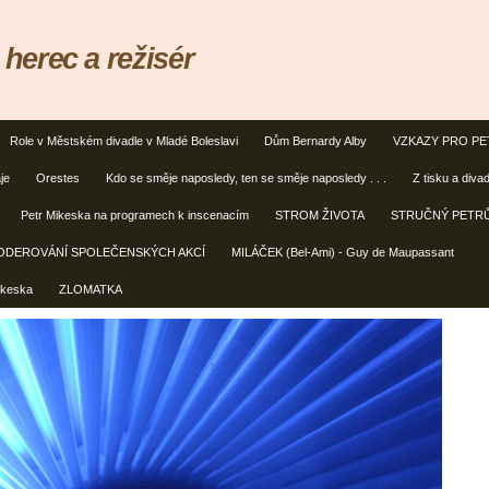
erec a režisér
Role v Městském divadle v Mladé Boleslavi
Dům Bernardy Alby
VZKAZY PRO PE
je
Orestes
Kdo se směje naposledy, ten se směje naposledy . . .
Z tisku a diva
Petr Mikeska na programech k inscenacím
STROM ŽIVOTA
STRUČNÝ PETRŮ
ODEROVÁNÍ SPOLEČENSKÝCH AKCÍ
MILÁČEK (Bel-Ami) - Guy de Maupassant
ikeska
ZLOMATKA