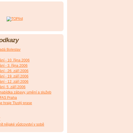
 odkazy
adá Boleslav
ání - 10. října 2006
ání - 3. října 2006
ání - 26. září 2006
ání - 19. září 2006
ání - 12. září 2006
ání- 5. září 2006
 nabídka zábavy, umění a služeb
NFAS Praha
e hraje Tlustý prase
T
ít nějaké vůdcovství v sobě