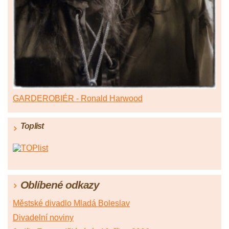
GARDEROBIÉR - Ronald Harwood
Toplist
Oblíbené odkazy
Městské divadlo Mladá Boleslav
Divadelní noviny