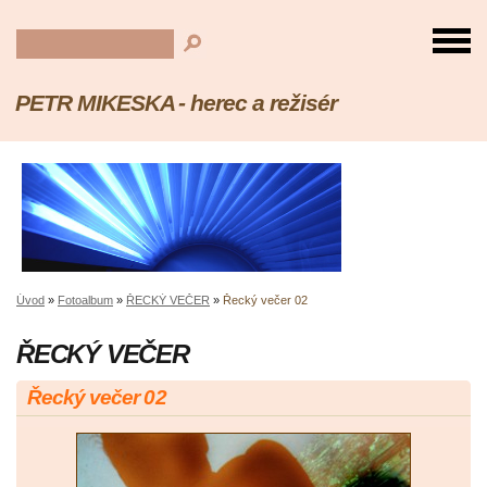
PETR MIKESKA - herec a režisér
Úvod
»
Fotoalbum
»
ŘECKÝ VEČER
»
Řecký večer 02
ŘECKÝ VEČER
Řecký večer 02