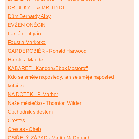
DR. JEKYLL & MR. HYDE
Dům Bernardy Alby
EVŽEN ONĚGIN
Fanfán Tulipán
Faust a Markétka
GARDEROBIÉR - Ronald Harwood
Harold a Maude
KABARET - Kander&Ebb&Masteroff
Kdo se směje naposledy, ten se směje naposled
Miláček
NA DOTEK - P. Marber
Naše městečko - Thornton Wilder
Obchodník s deštěm
Orestes
Orestes - Cheb
OSIŘELÝ ZÁPAD - Martin McDonagh