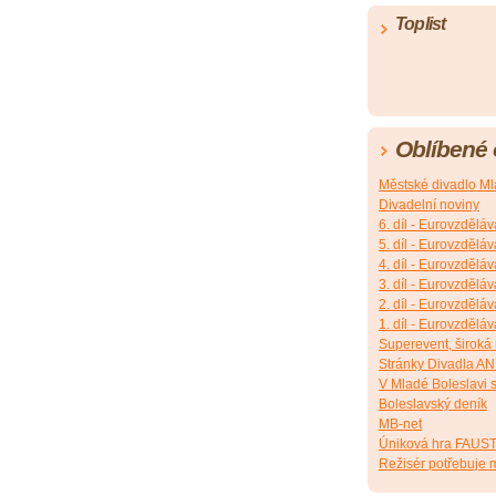
Toplist
Oblíbené
Městské divadlo Ml
Divadelní noviny
6. díl - Eurovzděláv
5. díl - Eurovzděláv
4. díl - Eurovzděláv
3. díl - Eurovzděláv
2. díl - Eurovzděláv
1. díl - Eurovzděláv
Superevent, široká
Stránky Divadla A
V Mladé Boleslavi s
Boleslavský deník
MB-net
Úniková hra FAUS
Režisér potřebuje m