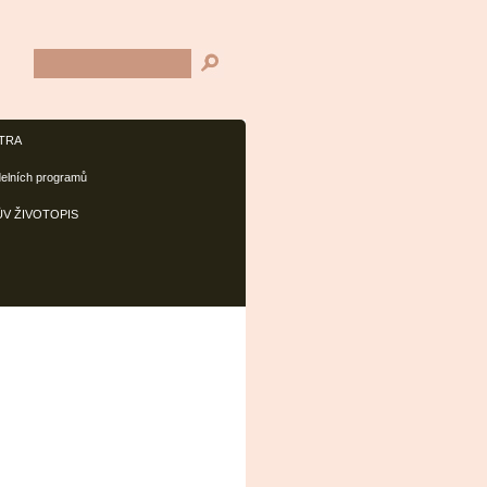
TRA
delních programů
V ŽIVOTOPIS