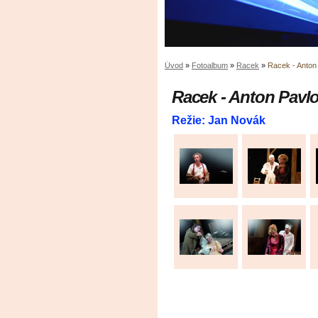
Úvod
»
Fotoalbum
»
Racek
»
Racek - Anton
Racek - Anton Pavl
Režie: Jan Novák