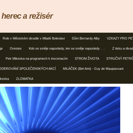
erec a režisér
Role v Městském divadle v Mladé Boleslavi
Dům Bernardy Alby
VZKAZY PRO PE
je
Orestes
Kdo se směje naposledy, ten se směje naposledy . . .
Z tisku a diva
Petr Mikeska na programech k inscenacím
STROM ŽIVOTA
STRUČNÝ PETRŮ
ODEROVÁNÍ SPOLEČENSKÝCH AKCÍ
MILÁČEK (Bel-Ami) - Guy de Maupassant
ikeska
ZLOMATKA