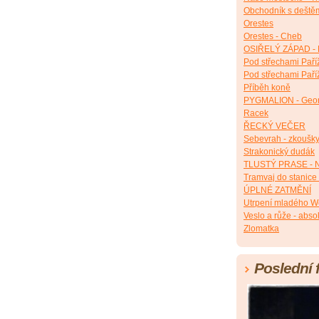
Obchodník s deště
Orestes
Orestes - Cheb
OSIŘELÝ ZÁPAD - 
Pod střechami Paří
Pod střechami Paří
Příběh koně
PYGMALION - Geor
Racek
ŘECKÝ VEČER
Sebevrah - zkoušk
Strakonický dudák
TLUSTÝ PRASE - N
Tramvaj do stanice
ÚPLNÉ ZATMĚNÍ
Utrpení mladého W
Veslo a růže - abso
Zlomatka
Poslední 