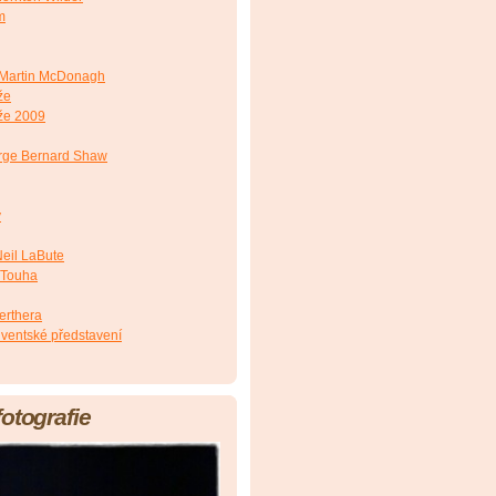
m
Martin McDonagh
že
že 2009
ge Bernard Shaw
y
eil LaBute
 Touha
erthera
lventské představení
fotografie