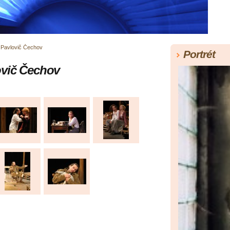
 Pavlovič Čechov
Portrét
ovič Čechov