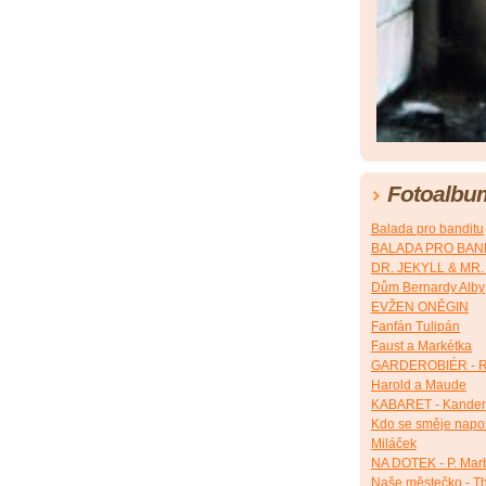
Fotoalbu
Balada pro banditu
BALADA PRO BANDI
DR. JEKYLL & MR
Dům Bernardy Alby
EVŽEN ONĚGIN
Fanfán Tulipán
Faust a Markétka
GARDEROBIÉR - R
Harold a Maude
KABARET - Kander
Kdo se směje napos
Miláček
NA DOTEK - P. Mar
Naše městečko - Th