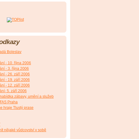
 odkazy
adá Boleslav
ání - 10. října 2006
ání - 3. října 2006
ání - 26. září 2006
ání - 19. září 2006
ání - 12. září 2006
ání- 5. září 2006
 nabídka zábavy, umění a služeb
NFAS Praha
e hraje Tlustý prase
T
ít nějaké vůdcovství v sobě