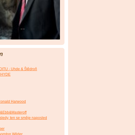
m
TU - Uhde & Štědroň
. HYDE
onald Harwood
&Ebb&Masteroff
ledy, ten se směje naposled
ber
ornton Wilder