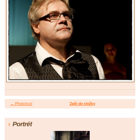
← Předchozí
Zpět do složky
Portrét