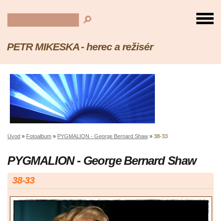
PETR MIKESKA - herec a režisér
Úvod
»
Fotoalbum
»
PYGMALION - George Bernard Shaw
»
38-33
PYGMALION - George Bernard Shaw
38-33