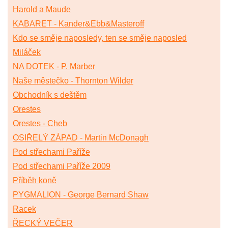
Harold a Maude
KABARET - Kander&Ebb&Masteroff
Kdo se směje naposledy, ten se směje naposled
Miláček
NA DOTEK - P. Marber
Naše městečko - Thornton Wilder
Obchodník s deštěm
Orestes
Orestes - Cheb
OSIŘELÝ ZÁPAD - Martin McDonagh
Pod střechami Paříže
Pod střechami Paříže 2009
Příběh koně
PYGMALION - George Bernard Shaw
Racek
ŘECKÝ VEČER