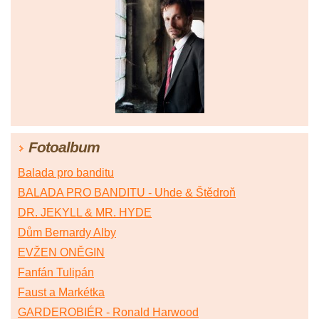
Fotoalbum
Balada pro banditu
BALADA PRO BANDITU - Uhde & Štědroň
DR. JEKYLL & MR. HYDE
Dům Bernardy Alby
EVŽEN ONĚGIN
Fanfán Tulipán
Faust a Markétka
GARDEROBIÉR - Ronald Harwood