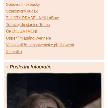
Sebevrah - zkoušky
Strakonický dudák
TLUSTÝ PRASE - Neil LaBute
Tramvaj do stanice Touha
ÚPLNÉ ZATMĚNÍ
Utrpení mladého Werthera
Veslo a růže - absolventské představení
Zlomatka
Poslední fotografie