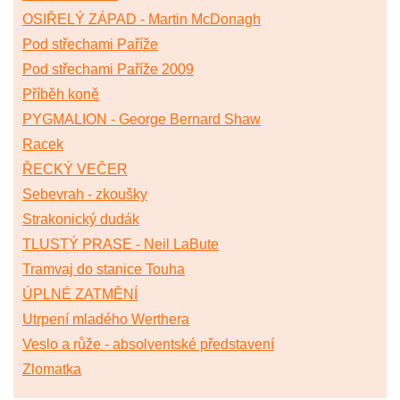
OSIŘELÝ ZÁPAD - Martin McDonagh
Pod střechami Paříže
Pod střechami Paříže 2009
Příběh koně
PYGMALION - George Bernard Shaw
Racek
ŘECKÝ VEČER
Sebevrah - zkoušky
Strakonický dudák
TLUSTÝ PRASE - Neil LaBute
Tramvaj do stanice Touha
ÚPLNÉ ZATMĚNÍ
Utrpení mladého Werthera
Veslo a růže - absolventské představení
Zlomatka