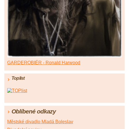
GARDEROBIÉR - Ronald Harwood
Toplist
Oblíbené odkazy
Městské divadlo Mladá Boleslav