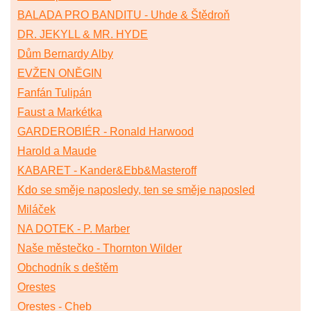
BALADA PRO BANDITU - Uhde & Štědroň
DR. JEKYLL & MR. HYDE
Dům Bernardy Alby
EVŽEN ONĚGIN
Fanfán Tulipán
Faust a Markétka
GARDEROBIÉR - Ronald Harwood
Harold a Maude
KABARET - Kander&Ebb&Masteroff
Kdo se směje naposledy, ten se směje naposled
Miláček
NA DOTEK - P. Marber
Naše městečko - Thornton Wilder
Obchodník s deštěm
Orestes
Orestes - Cheb