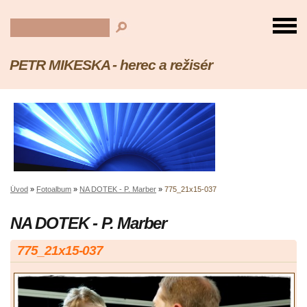
PETR MIKESKA - herec a režisér
Úvod
»
Fotoalbum
»
NA DOTEK - P. Marber
»
775_21x15-037
NA DOTEK - P. Marber
775_21x15-037