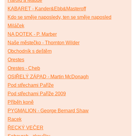
Harold a Maude
KABARET - Kander&Ebb&Masteroff
Kdo se směje naposledy, ten se směje naposled
Miláček
NA DOTEK - P. Marber
Naše městečko - Thornton Wilder
Obchodník s deštěm
Orestes
Orestes - Cheb
OSIŘELÝ ZÁPAD - Martin McDonagh
Pod střechami Paříže
Pod střechami Paříže 2009
Příběh koně
PYGMALION - George Bernard Shaw
Racek
ŘECKÝ VEČER