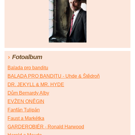
Fotoalbum
Balada pro banditu
BALADA PRO BANDITU - Uhde & Štědroň
DR. JEKYLL & MR. HYDE
Dům Bernardy Alby
EVŽEN ONĚGIN
Fanfán Tulipán
Faust a Markétka
GARDEROBIÉR - Ronald Harwood