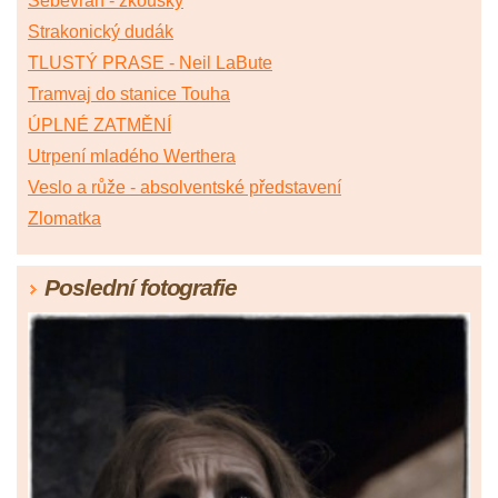
Sebevrah - zkoušky
Strakonický dudák
TLUSTÝ PRASE - Neil LaBute
Tramvaj do stanice Touha
ÚPLNÉ ZATMĚNÍ
Utrpení mladého Werthera
Veslo a růže - absolventské představení
Zlomatka
Poslední fotografie