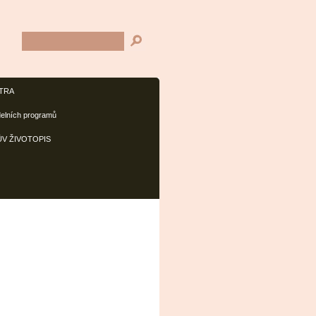
TRA
delních programů
V ŽIVOTOPIS