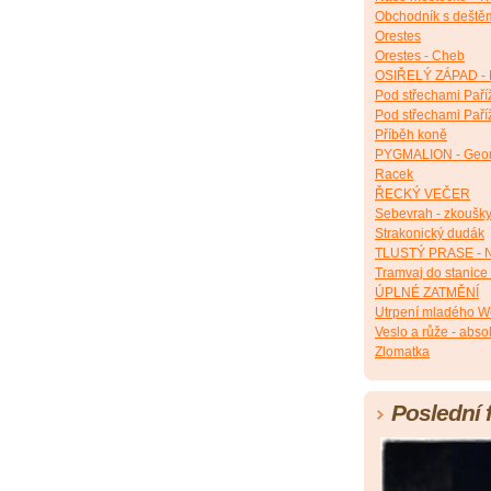
Obchodník s deště
Orestes
Orestes - Cheb
OSIŘELÝ ZÁPAD - 
Pod střechami Paří
Pod střechami Paří
Příběh koně
PYGMALION - Geor
Racek
ŘECKÝ VEČER
Sebevrah - zkoušk
Strakonický dudák
TLUSTÝ PRASE - N
Tramvaj do stanice
ÚPLNÉ ZATMĚNÍ
Utrpení mladého W
Veslo a růže - abso
Zlomatka
Poslední 