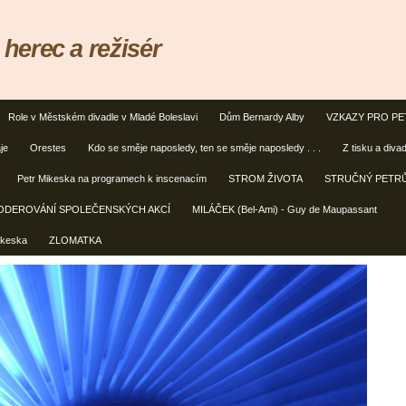
erec a režisér
Role v Městském divadle v Mladé Boleslavi
Dům Bernardy Alby
VZKAZY PRO PE
je
Orestes
Kdo se směje naposledy, ten se směje naposledy . . .
Z tisku a diva
Petr Mikeska na programech k inscenacím
STROM ŽIVOTA
STRUČNÝ PETRŮ
ODEROVÁNÍ SPOLEČENSKÝCH AKCÍ
MILÁČEK (Bel-Ami) - Guy de Maupassant
ikeska
ZLOMATKA