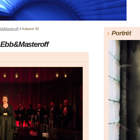
b&Masteroff
»
Kabaret 30
Portrét
Ebb&Masteroff