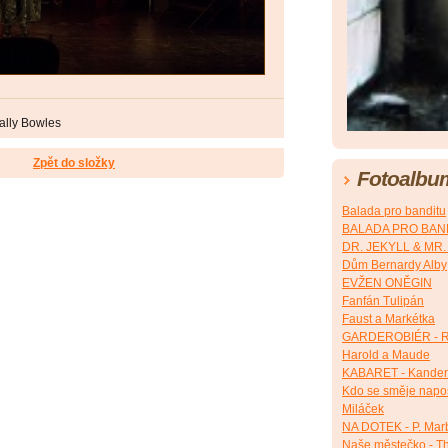
ally Bowles
Zpět do složky
Fotoalbu
Balada pro banditu
BALADA PRO BANDI
DR. JEKYLL & MR
Dům Bernardy Alby
EVŽEN ONĚGIN
Fanfán Tulipán
Faust a Markétka
GARDEROBIÉR - R
Harold a Maude
KABARET - Kander
Kdo se směje napos
Miláček
NA DOTEK - P. Mar
Naše městečko - Th