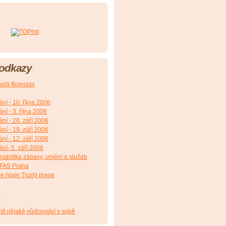
 odkazy
adá Boleslav
ání - 10. října 2006
ání - 3. října 2006
ání - 26. září 2006
ání - 19. září 2006
ání - 12. září 2006
ání- 5. září 2006
 nabídka zábavy, umění a služeb
NFAS Praha
e hraje Tlustý prase
T
ít nějaké vůdcovství v sobě