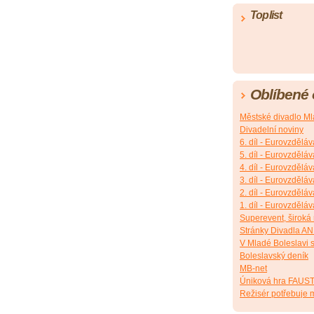
Toplist
Oblíbené
Městské divadlo Ml
Divadelní noviny
6. díl - Eurovzděláv
5. díl - Eurovzděláv
4. díl - Eurovzděláv
3. díl - Eurovzděláv
2. díl - Eurovzděláv
1. díl - Eurovzděláv
Superevent, široká
Stránky Divadla A
V Mladé Boleslavi s
Boleslavský deník
MB-net
Úniková hra FAUS
Režisér potřebuje m