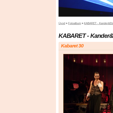
Úvod
»
Fotoalbum
»
KABARET - Kander&Eb
KABARET - Kander&
Kabaret 30