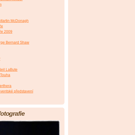
m
Martin McDonagh
že
že 2009
ge Bernard Shaw
y
eil LaBute
 Touha
erthera
lventské představení
fotografie