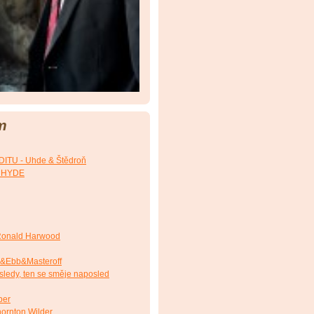
m
TU - Uhde & Štědroň
. HYDE
onald Harwood
&Ebb&Masteroff
ledy, ten se směje naposled
ber
ornton Wilder