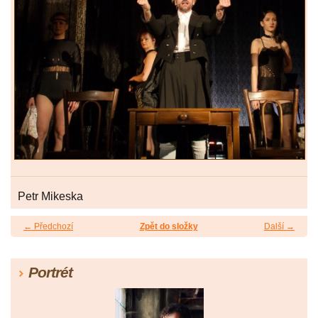
Petr Mikeska
← Předchozí
Zpět do složky
Další →
Portrét