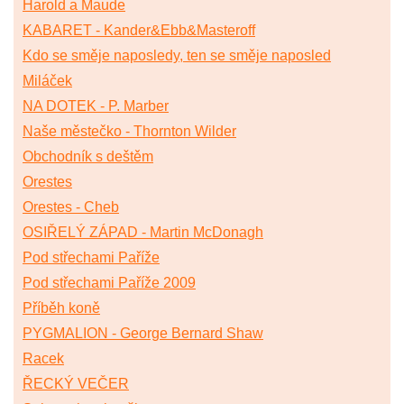
Harold a Maude
KABARET - Kander&Ebb&Masteroff
Kdo se směje naposledy, ten se směje naposled
Miláček
NA DOTEK - P. Marber
Naše městečko - Thornton Wilder
Obchodník s deštěm
Orestes
Orestes - Cheb
OSIŘELÝ ZÁPAD - Martin McDonagh
Pod střechami Paříže
Pod střechami Paříže 2009
Příběh koně
PYGMALION - George Bernard Shaw
Racek
ŘECKÝ VEČER