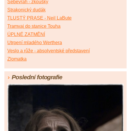
Sebevrah - zkoušky
Strakonický dudák
TLUSTÝ PRASE - Neil LaBute
Tramvaj do stanice Touha
ÚPLNÉ ZATMĚNÍ
Utrpení mladého Werthera
Veslo a růže - absolventské představení
Zlomatka
Poslední fotografie