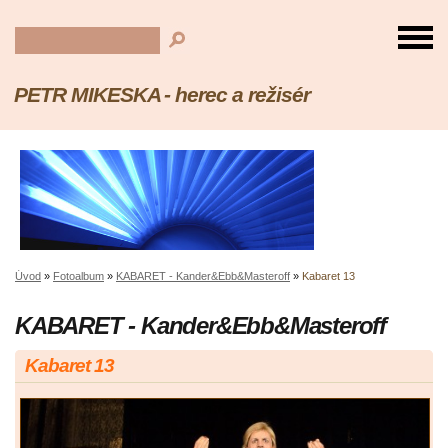
PETR MIKESKA - herec a režisér
Úvod
»
Fotoalbum
»
KABARET - Kander&Ebb&Masteroff
»
Kabaret 13
KABARET - Kander&Ebb&Masteroff
Kabaret 13