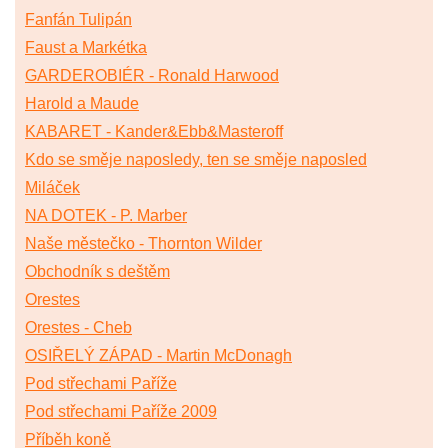
Fanfán Tulipán
Faust a Markétka
GARDEROBIÉR - Ronald Harwood
Harold a Maude
KABARET - Kander&Ebb&Masteroff
Kdo se směje naposledy, ten se směje naposled
Miláček
NA DOTEK - P. Marber
Naše městečko - Thornton Wilder
Obchodník s deštěm
Orestes
Orestes - Cheb
OSIŘELÝ ZÁPAD - Martin McDonagh
Pod střechami Paříže
Pod střechami Paříže 2009
Příběh koně