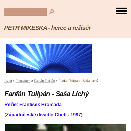
PETR MIKESKA - herec a režisér
Úvod
»
Fotoalbum
»
Fanfán Tulipán
»
Fanfán Tulipán - Saša Lichý
Fanfán Tulipán - Saša Lichý
Režie: František Hromada
(Západočeské divadlo Cheb - 1997)