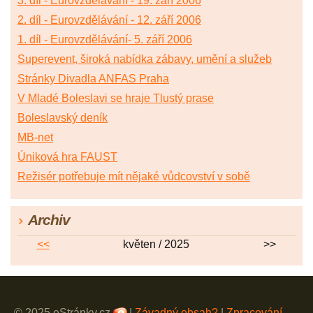
3. díl - Eurovzdělávání - 19. září 2006
2. díl - Eurovzdělávání - 12. září 2006
1. díl - Eurovzdělávání- 5. září 2006
Superevent, široká nabídka zábavy, umění a služeb
Stránky Divadla ANFAS Praha
V Mladé Boleslavi se hraje Tlustý prase
Boleslavský deník
MB-net
Úniková hra FAUST
Režisér potřebuje mít nějaké vůdcovství v sobě
Archiv
<<
květen / 2025
>>
© 2025 eStránky.cz
|
Závadný obsah?
|
Zpracování