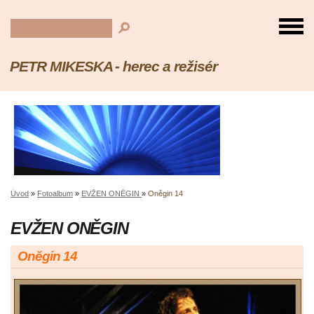
PETR MIKESKA - herec a režisér
Úvod
»
Fotoalbum
»
EVŽEN ONĚGIN
»
Oněgin 14
EVŽEN ONĚGIN
Oněgin 14