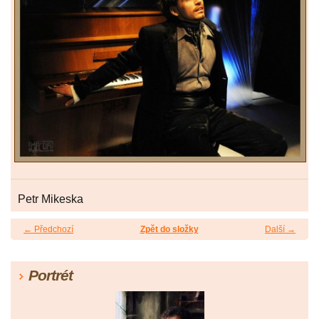
Petr Mikeska
← Předchozí
Zpět do složky
Další →
Portrét