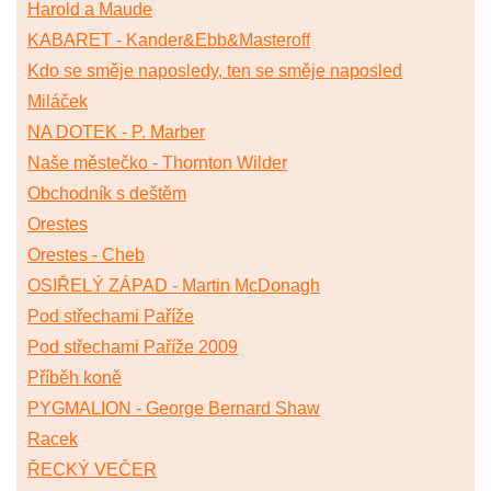
Harold a Maude
KABARET - Kander&Ebb&Masteroff
Kdo se směje naposledy, ten se směje naposled
Miláček
NA DOTEK - P. Marber
Naše městečko - Thornton Wilder
Obchodník s deštěm
Orestes
Orestes - Cheb
OSIŘELÝ ZÁPAD - Martin McDonagh
Pod střechami Paříže
Pod střechami Paříže 2009
Příběh koně
PYGMALION - George Bernard Shaw
Racek
ŘECKÝ VEČER