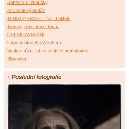
Sebevrah - zkoušky
Strakonický dudák
TLUSTÝ PRASE - Neil LaBute
Tramvaj do stanice Touha
ÚPLNÉ ZATMĚNÍ
Utrpení mladého Werthera
Veslo a růže - absolventské představení
Zlomatka
Poslední fotografie