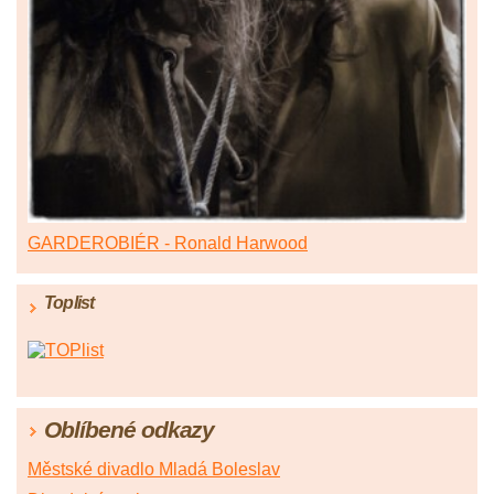
GARDEROBIÉR - Ronald Harwood
Toplist
Oblíbené odkazy
Městské divadlo Mladá Boleslav