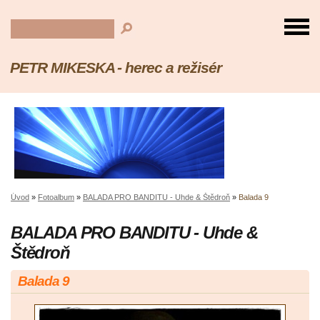
PETR MIKESKA - herec a režisér
Úvod
»
Fotoalbum
»
BALADA PRO BANDITU - Uhde & Štědroň
»
Balada 9
BALADA PRO BANDITU - Uhde &
Štědroň
Balada 9