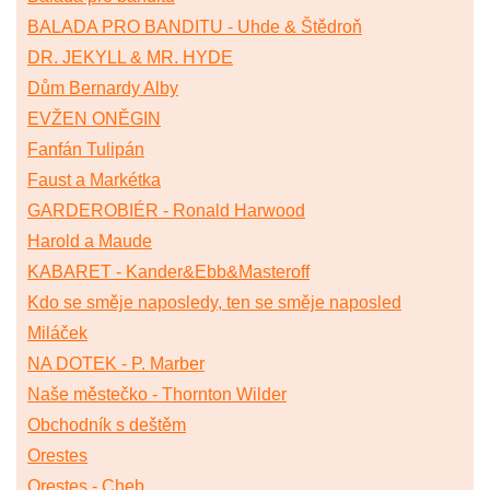
BALADA PRO BANDITU - Uhde & Štědroň
DR. JEKYLL & MR. HYDE
Dům Bernardy Alby
EVŽEN ONĚGIN
Fanfán Tulipán
Faust a Markétka
GARDEROBIÉR - Ronald Harwood
Harold a Maude
KABARET - Kander&Ebb&Masteroff
Kdo se směje naposledy, ten se směje naposled
Miláček
NA DOTEK - P. Marber
Naše městečko - Thornton Wilder
Obchodník s deštěm
Orestes
Orestes - Cheb