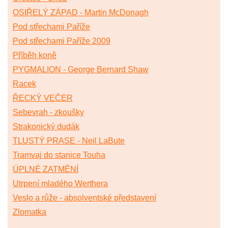
OSIŘELÝ ZÁPAD - Martin McDonagh
Pod střechami Paříže
Pod střechami Paříže 2009
Příběh koně
PYGMALION - George Bernard Shaw
Racek
ŘECKÝ VEČER
Sebevrah - zkoušky
Strakonický dudák
TLUSTÝ PRASE - Neil LaBute
Tramvaj do stanice Touha
ÚPLNÉ ZATMĚNÍ
Utrpení mladého Werthera
Veslo a růže - absolventské představení
Zlomatka